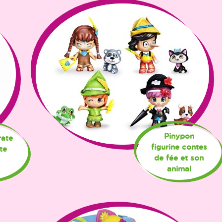
Pinypon
rate
figurine contes
te
de fée et son
animal