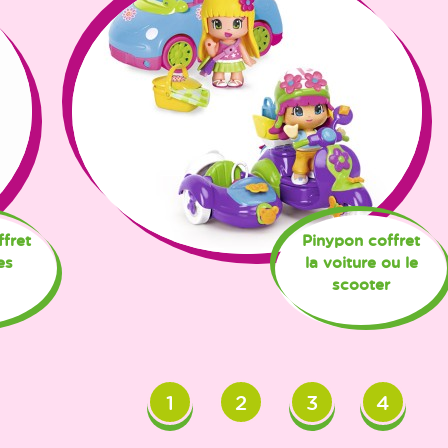
fret
Pinypon coffret
es
la voiture ou le
scooter
1
2
3
4