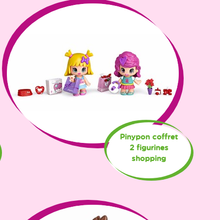
Pinypon coffret
2 figurines
shopping