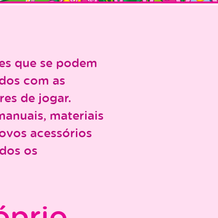
ades que se podem
ados com as
es de jogar.
manuais, materiais
novos acessórios
idos os
óprio