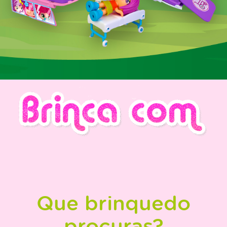
Que brinquedo
procuras?