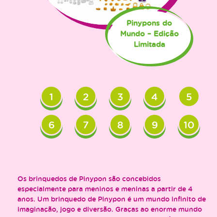
Pinypons do
Mundo – Edição
Limitada
1
2
3
4
5
6
7
8
9
10
Os brinquedos de Pinypon são concebidos
especialmente para meninos e meninas a partir de 4
anos. Um brinquedo de Pinypon é um mundo infinito de
imaginação, jogo e diversão. Graças ao enorme mundo