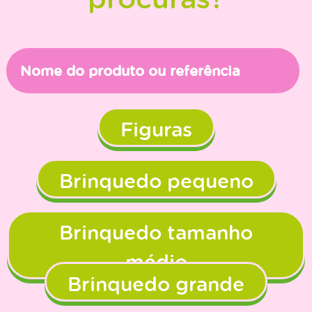
Figuras
Brinquedo pequeno
Brinquedo tamanho
médio
Brinquedo grande