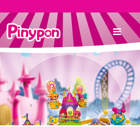
Skip
to
content