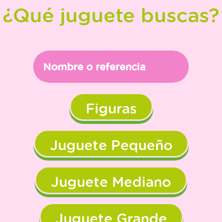
¿Qué juguete buscas?
Figuras
Juguete Pequeño
Juguete Mediano
Juguete Grande