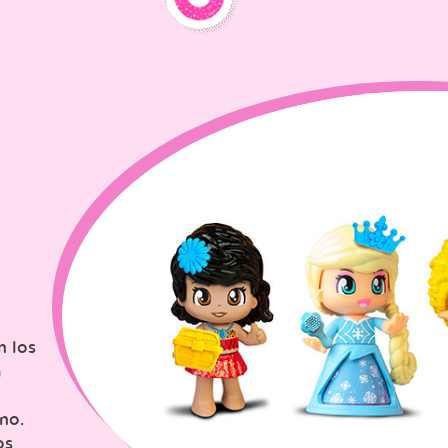
n los
a
no.
os