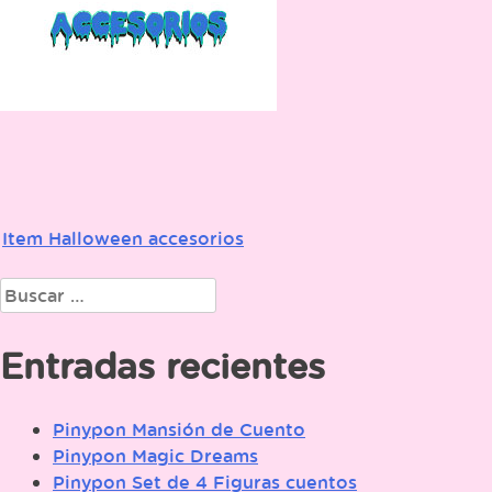
Item Halloween accesorios
Navegación
de
Buscar:
entradas
Entradas recientes
Pinypon Mansión de Cuento
Pinypon Magic Dreams
Pinypon Set de 4 Figuras cuentos