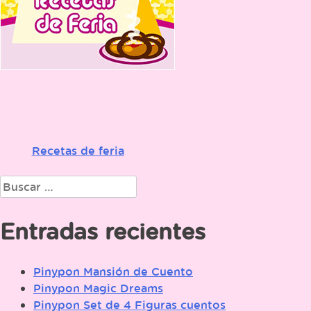
Recetas de feria
Navegación
de
Buscar:
entradas
Entradas recientes
Pinypon Mansión de Cuento
Pinypon Magic Dreams
Pinypon Set de 4 Figuras cuentos