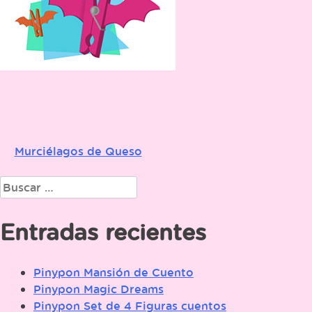
Murciélagos de Queso
Navegación
de
Buscar:
entradas
Entradas recientes
Pinypon Mansión de Cuento
Pinypon Magic Dreams
Pinypon Set de 4 Figuras cuentos