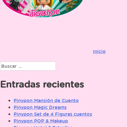
Inicio
Navegación
de
Buscar:
entradas
Entradas recientes
Pinypon Mansión de Cuento
Pinypon Magic Dreams
Pinypon Set de 4 Figuras cuentos
Pinypon POP & Makeup