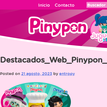
Skip
Inicio
Contacto
to
content
Destacados_Web_Pinypon_
Posted on
21 agosto, 2023
by
entropy