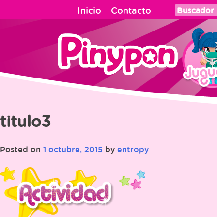
Skip
Inicio
Contacto
to
content
titulo3
Posted on
1 octubre, 2015
by
entropy