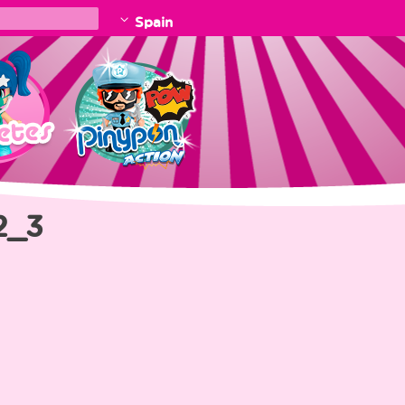
Spain
2_3