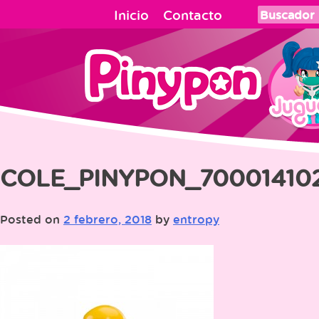
Skip
Inicio
Contacto
to
content
COLE_PINYPON_70001410
Posted on
2 febrero, 2018
by
entropy