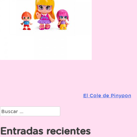
El Cole de Pinypon
Navegación
de
Buscar:
entradas
Entradas recientes