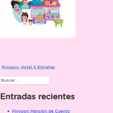
Pinypon. Hotel 5 Estrellas
Navegación
de
Buscar:
entradas
Entradas recientes
Pinypon Mansión de Cuento