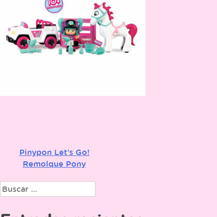
Pinypon Let’s Go!
Navegación
Remolque Pony
de
Buscar:
entradas