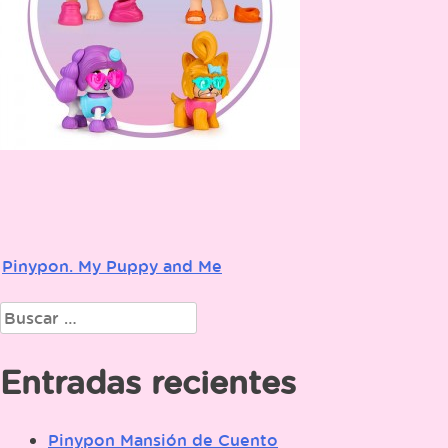
Pinypon. My Puppy and Me
Navegación
de
Buscar:
entradas
Entradas recientes
Pinypon Mansión de Cuento