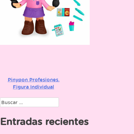
Pinypon Profesiones.
Navegación
Figura Individual
de
Buscar:
entradas
Entradas recientes